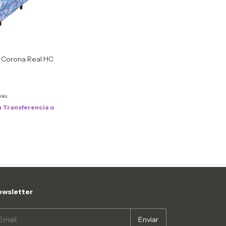
o Corona Real HC
0
erés
n
Transferencia o
wsletter