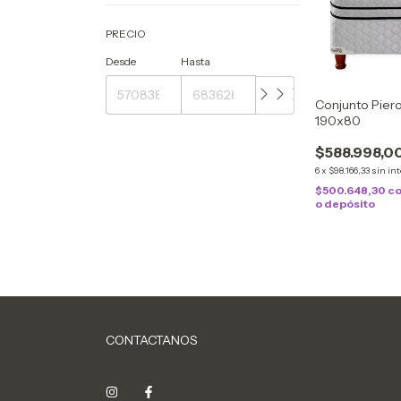
PRECIO
Desde
Hasta
Conjunto Pier
190x80
$588.998,0
6
x
$98.166,33
sin in
$500.648,30
c
o depósito
CONTACTANOS