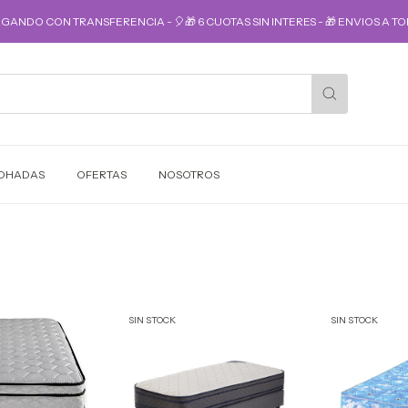
AGANDO CON TRANSFERENCIA - 🎈🎁 6 CUOTAS SIN INTERES - 🎁 ENVIOS A TOD
OHADAS
OFERTAS
NOSOTROS
SIN STOCK
SIN STOCK