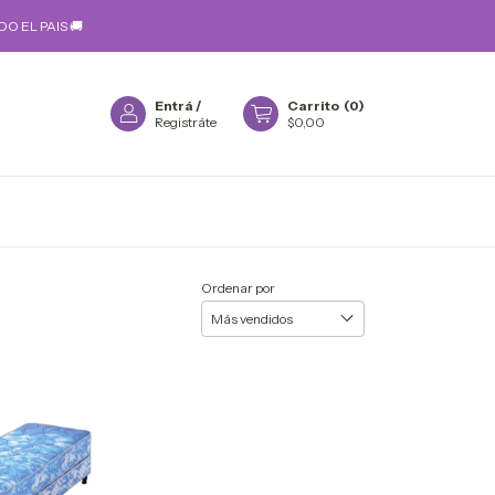
O EL PAIS 🚚
Entrá
/
Carrito
(
0
)
Registráte
$0,00
Ordenar por