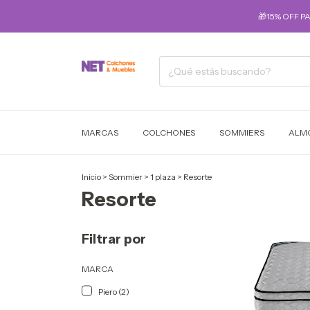
🎁15% OFF P
MARCAS
COLCHONES
SOMMIERS
ALM
Inicio
>
Sommier
>
1 plaza
>
Resorte
Resorte
Filtrar por
MARCA
Piero (2)