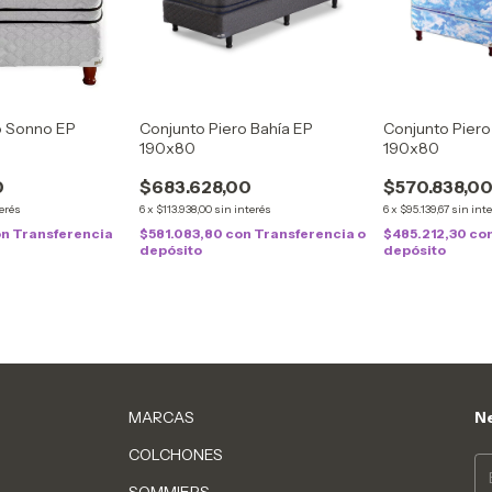
o Sonno EP
Conjunto Piero Bahía EP
Conjunto Pier
190x80
190x80
0
$683.628,00
$570.838,0
terés
6
x
$113.938,00
sin interés
6
x
$95.139,67
sin int
on
Transferencia
$581.083,80
con
Transferencia o
$485.212,30
co
depósito
depósito
MARCAS
Ne
COLCHONES